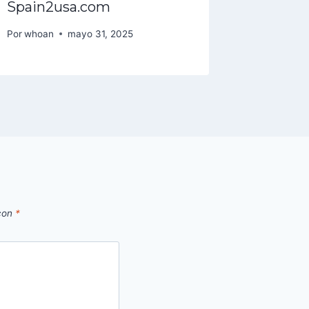
Spain2usa.com
MADRI
Por
whoan
mayo 31, 2025
Por
whoan
 con
*