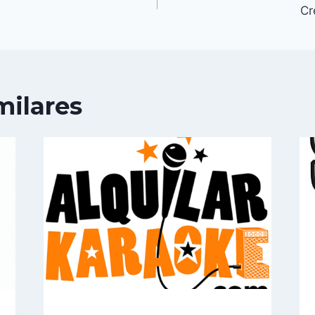
Cr
milares