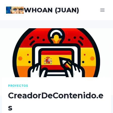
Saltar
WHOAN (JUAN)
al
contenido
PROYECTOS
CreadorDeContenido.e
s