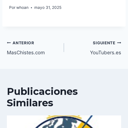
Por
whoan
mayo 31, 2025
Navegación
ANTERIOR
SIGUIENTE
de
MasChistes.com
YouTubers.es
entradas
Publicaciones
Similares