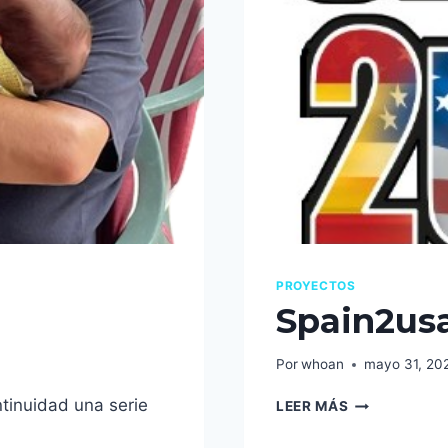
PROYECTOS
Spain2us
Por
whoan
mayo 31, 20
SPAIN2USA.
ntinuidad una serie
LEER MÁS