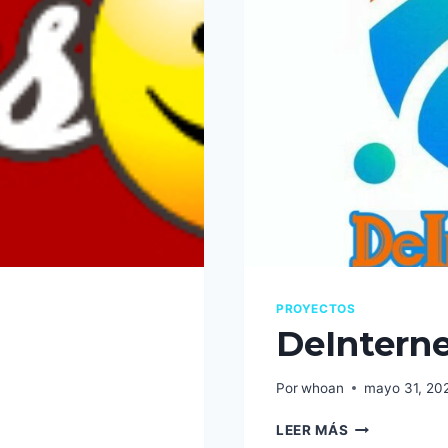
PROYECTOS
DeIntern
Por
whoan
mayo 31, 20
DEINTERNET
LEER MÁS