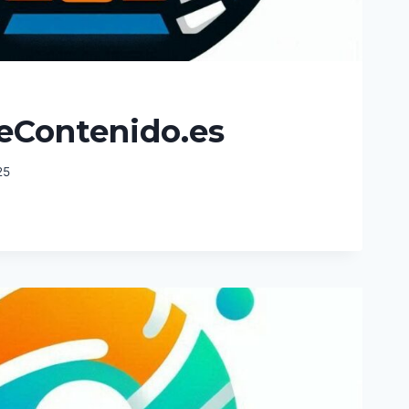
eContenido.es
25
ONTENIDO.ES