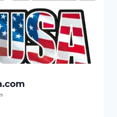
a.com
25
COM