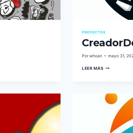
PROYECTOS
CreadorD
Por
whoan
mayo 31, 20
CREADORDEC
LEER MÁS