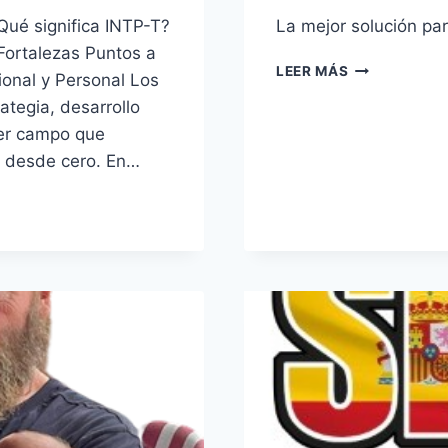
Qué significa INTP-T?
La mejor solución par
 Fortalezas Puntos a
KIT
LEER MÁS
ional y Personal Los
DIGITAL
ategia, desarrollo
…
uier campo que
s desde cero. En…