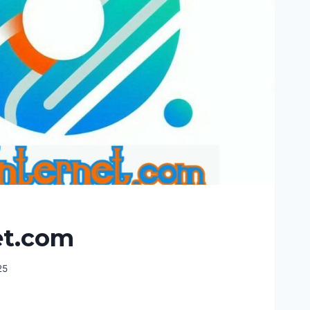
et.com
25
.COM