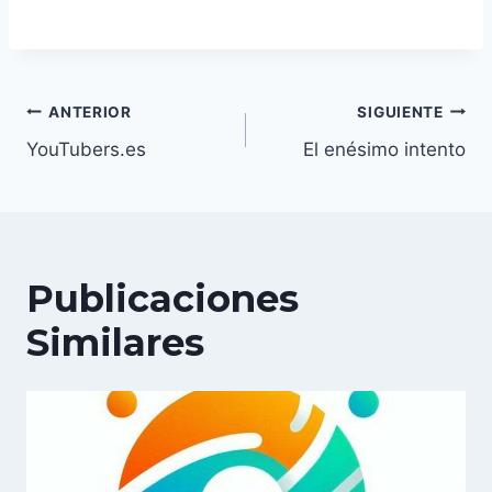
Navegación
ANTERIOR
SIGUIENTE
de
YouTubers.es
El enésimo intento
entradas
Publicaciones
Similares